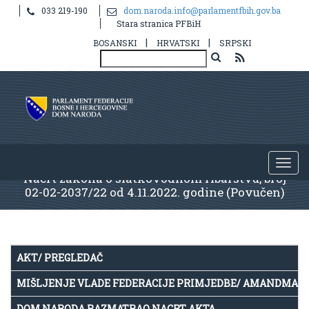
033 219-190
dom.naroda.info@parlamentfbih.gov.ba
Stara stranica PFBiH
|
|
BOSANSKI
HRVATSKI
SRPSKI
Nacrt zakona o slatkovodnom ribarstvu, broj
02-02-2037/22 od 4.11.2022. godine (Povučen)
AKT/ PREGLEDAČ
MIŠLJENJE VLADE FEDERACIJE PRIMJEDBE/ AMANDMAN
DOM NARODA RAZMATRAO NACRT AKTA