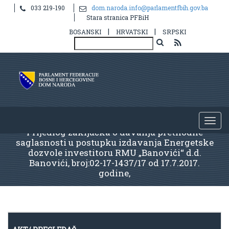
033 219-190
dom.naroda.info@parlamentfbih.gov.ba
Stara stranica PFBiH
|
|
BOSANSKI
HRVATSKI
SRPSKI
Prijedlog zaključka o davanju prethodne
saglasnosti u postupku izdavanja Energetske
dozvole investitoru RMU „Banovići“ d.d.
Banovići, broj:02-17-1437/17 od 17.7.2017.
godine,