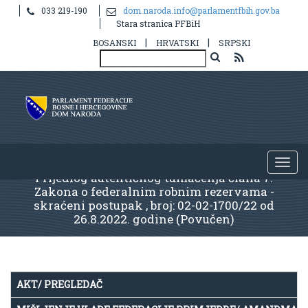
033 219-190
dom.naroda.info@parlamentfbih.gov.ba
Stara stranica PFBiH
|
|
BOSANSKI
HRVATSKI
SRPSKI
Prijedlog autentičnog tumačenja člana 7.
Zakona o federalnim robnim rezervama -
skraćeni postupak , broj: 02-02-1700/22 od
26.8.2022. godine (Povučen)
AKT/ PREGLEDAČ