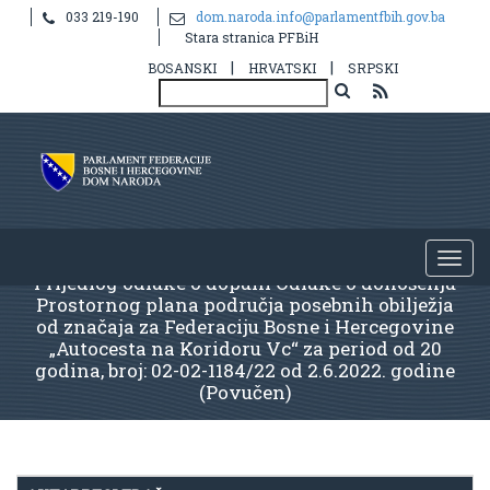
033 219-190
dom.naroda.info@parlamentfbih.gov.ba
Stara stranica PFBiH
|
|
BOSANSKI
HRVATSKI
SRPSKI
Prijedlog odluke o dopuni Odluke o donošenju
Prostornog plana područja posebnih obilježja
od značaja za Federaciju Bosne i Hercegovine
„Autocesta na Koridoru Vc“ za period od 20
godina, broj: 02-02-1184/22 od 2.6.2022. godine
(Povučen)