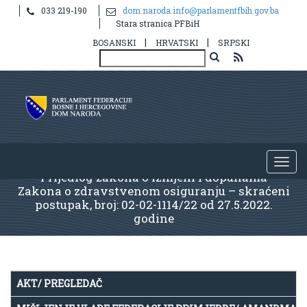
033 219-190
dom.naroda.info@parlamentfbih.gov.ba
Stara stranica PFBiH
|
|
BOSANSKI
HRVATSKI
SRPSKI
Prijedlog zakona o izmjeni i dopunama
Zakona o zdravstvenom osiguranju – skraćeni
postupak, broj: 02-02-1114/22 od 27.5.2022.
godine
AKT/ PREGLEDAČ