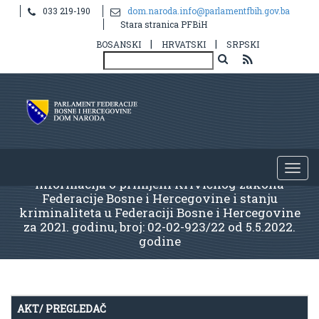
033 219-190
dom.naroda.info@parlamentfbih.gov.ba
Stara stranica PFBiH
|
|
BOSANSKI
HRVATSKI
SRPSKI
Informacija o primjeni Krivičnog zakona
Federacije Bosne i Hercegovine i stanju
kriminaliteta u Federaciji Bosne i Hercegovine
za 2021. godinu, broj: 02-02-923/22 od 5.5.2022.
godine
AKT/ PREGLEDAČ