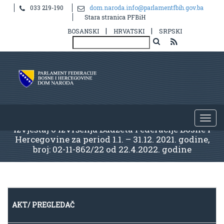
033 219-190
dom.naroda.info@parlamentfbih.gov.ba
Stara stranica PFBiH
|
|
BOSANSKI
HRVATSKI
SRPSKI
Izvještaj o izvršenju Budžeta Federacije Bosne i
Hercegovine za period 1.1. – 31.12. 2021. godine,
broj: 02-11-862/22 od 22.4.2022. godine
AKT/ PREGLEDAČ