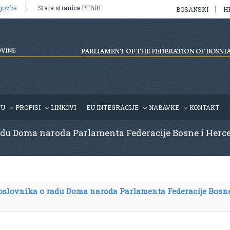
gov.ba
Stara stranica PFBiH
|
BOSANSKI
H
TU
PROPISI
LINKOVI
EU INTEGRACIJE
NABAVKE
KONTAKT
u Doma naroda Parlamenta Federacije Bosne i Hercegov
oslovnika o radu Doma naroda Parlamenta Federacije Bosne