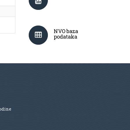
NVO baza
podataka
godine