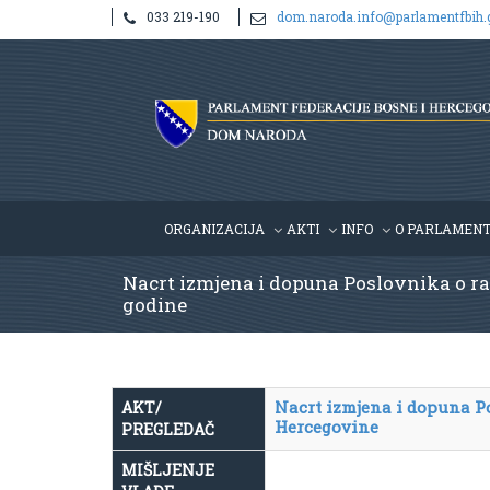
033 219-190
dom.naroda.info@parlamentfbih.
ORGANIZACIJA
AKTI
INFO
O PARLAMEN
Nacrt izmjena i dopuna Poslovnika o rad
godine
Nacrt izmjena i dopuna P
AKT/
Hercegovine
PREGLEDAČ
MIŠLJENJE