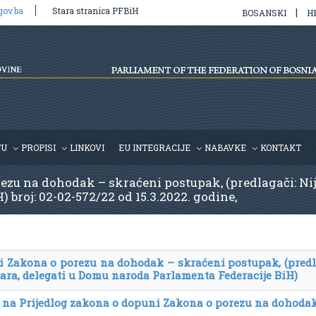
gov.ba
Stara stranica PFBiH
|
BOSANSKI
H
TU
PROPISI
LINKOVI
EU INTEGRACIJE
NABAVKE
KONTAKT
ezu na dohodak – skraćeni postupak, (predlagači: Nij
broj: 02-02-572/22 od 15.3.2022. godine,
i Zakona o porezu na dohodak – skraćeni postupak, (predl
ara, delegati u Domu naroda Parlamenta Federacije BiH)
je na Prijedlog zakona o dopuni Zakona o porezu na dohoda