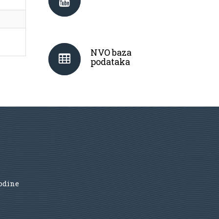
NVO baza
podataka
godine