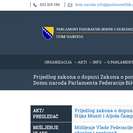
033 219-190
dom.naroda.info@parlamentfbih.
ORGANIZACIJA
AKTI
INFO
O PARLAMEN
Prijedlog zakona o dopuni Zakona o por
Domu naroda Parlamenta Federacije BiH) 
Prijedlog zakona o dopun
AKT/
Nijaz Musić i Aljoša Čamp
PREGLEDAČ
Mišljenje Vlade Federaci
MIŠLJENJE
skraćeni postupak,