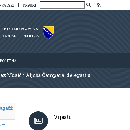
|
RVATSKI
SRPSKI
POČETNA
az Musić i Aljoša Čampara, delegati u
agači:
Vijesti
k –