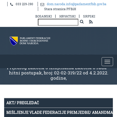
033 219-190
dom.naroda.info@parlamentfbih.gov.ba
Stara stranica PFBiH
|
|
BOSANSKI
HRVATSKI
SRPSKI
Prijedlog zakona o izmjenama Zakona o radu –
hitni postupak, broj: 02-02-319/22 оd 4.2.2022.
godine,
AKT/ PREGLEDAČ
MIŠLJENJE VLADE FEDERACIJE PRIMJEDBE/ AMANDMAN