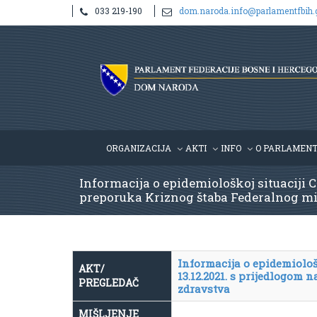
033 219-190
dom.naroda.info@parlamentfbih.
ORGANIZACIJA
AKTI
INFO
O PARLAMEN
Informacija o epidemiološkoj situaciji C
preporuka Kriznog štaba Federalnog mini
Informacija o epidemiološ
AKT/
13.12.2021. s prijedlogom
PREGLEDAČ
zdravstva
MIŠLJENJE