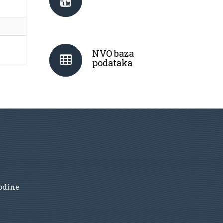
NVO baza
podataka
godine