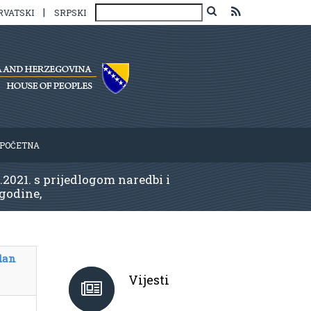
|
RVATSKI
SRPSKI
POČETNA
.2021. s prijedlogom naredbi i
 godine,
dan
Vijesti