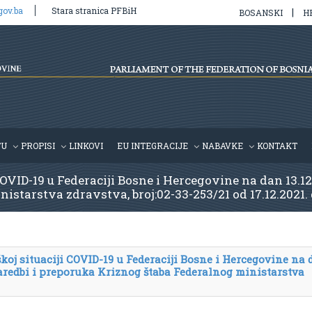
gov.ba
Stara stranica PFBiH
|
BOSANSKI
H
TU
PROPISI
LINKOVI
EU INTEGRACIJE
NABAVKE
KONTAKT
OVID-19 u Federaciji Bosne i Hercegovine na dan 13.12
starstva zdravstva, broj:02-33-253/21 od 17.12.2021.
koj situaciji COVID-19 u Federaciji Bosne i Hercegovine na 
 naredbi i preporuka Kriznog štaba Federalnog ministarstva