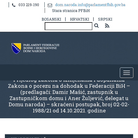
033 219-190
dom.naroda.info@parlamentfbih.gov.ba
Stara stranica PFBiH
|
|
BOSANSKI
HRVATSKI
SRPSKI
Prijedlog zakona o izmjenama i dopunama
Zakona o porezu na dohodak u Federaciji BiH –
(predlagači: Damir Mašić, zastupnik u
Zastupničkom domu i Aner Žuljević, delegat u
Domu naroda) – skraćeni postupak, broj 02-02-
1988/21 od 14.10.2021. godine