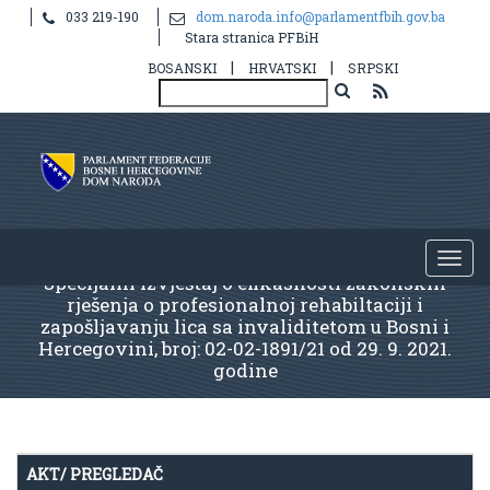
033 219-190
dom.naroda.info@parlamentfbih.gov.ba
Stara stranica PFBiH
|
|
BOSANSKI
HRVATSKI
SRPSKI
Specijalni izvještaj o efikasnosti zakonskih
rješenja o profesionalnoj rehabiltaciji i
zapošljavanju lica sa invaliditetom u Bosni i
Hercegovini, broj: 02-02-1891/21 od 29. 9. 2021.
godine
AKT/ PREGLEDAČ