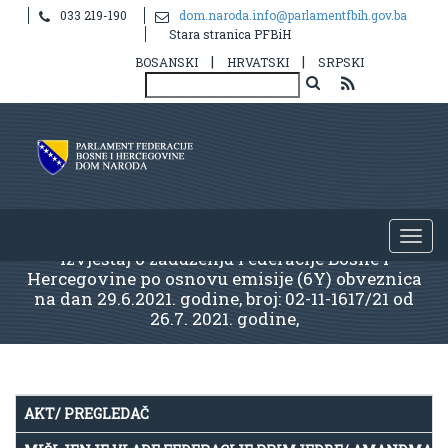
033 219-190
dom.naroda.info@parlamentfbih.gov.ba
Stara stranica PFBiH
|
|
BOSANSKI
HRVATSKI
SRPSKI
Izvještaj o zaduženju Federacije Bosne i
Hercegovine po osnovu emisije (6Y) obveznica
na dan 29.6.2021. godine, broj: 02-11-1617/21 od
26.7. 2021. godine,
AKT/ PREGLEDAČ