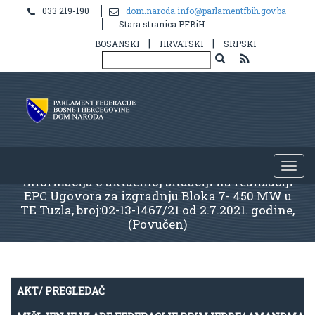
033 219-190
dom.naroda.info@parlamentfbih.gov.ba
Stara stranica PFBiH
|
|
BOSANSKI
HRVATSKI
SRPSKI
Informacija o aktuelnoj situaciji na realizaciji
EPC Ugovora za izgradnju Bloka 7- 450 MW u
TE Tuzla, broj:02-13-1467/21 od 2.7.2021. godine,
(Povučen)
AKT/ PREGLEDAČ