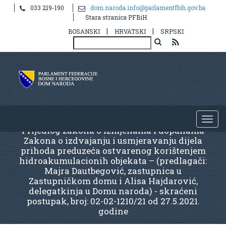
033 219-190
dom.naroda.info@parlamentfbih.gov.ba
Stara stranica PFBiH
|
|
BOSANSKI
HRVATSKI
SRPSKI
Prijedlog zakona o izmjenama i dopunama
Zakona o izdvajanju i usmjeravanju dijela
prihoda preduzeća ostvarenog korištenjem
hidroakumulacionih objekata – (predlagači:
Majra Dautbegović, zastupnica u
Zastupničkom domu i Alisa Hajdarović,
delegatkinja u Domu naroda) - skraćeni
postupak, broj: 02-02-1210/21 od 27.5.2021.
godine