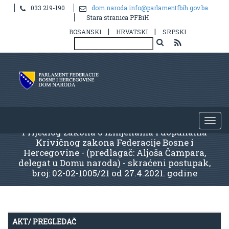
033 219-190
dom.naroda.info@parlamentfbih.gov.ba
Stara stranica PFBiH
|
|
BOSANSKI
HRVATSKI
SRPSKI
Prijedlog zakona o izmjenama i dopunama
Krivičnog zakona Federacije Bosne i
Hercegovine - (predlagač: Aljoša Čampara,
delegat u Domu naroda) - skraćeni postupak,
broj: 02-02-1005/21 od 27.4.2021. godine
AKT/ PREGLEDAČ