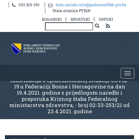
033 219-190
dom.naroda.info@parlamentfbih.gov.ba
Stara stranica PFBiH
|
|
BOSANSKI
HRVATSKI
SRPSKI
Informacija o epidemiološkoj situaciji COVID-
19 u Federaciji Bosne i Hercegovine na dan
19.4.2021. godine s prijedlogom naredbi i
preporuka Kriznog štaba Federalnog
ministarstva zdravstva, - broj 02-33-253/21 od
23.4.2021. godine