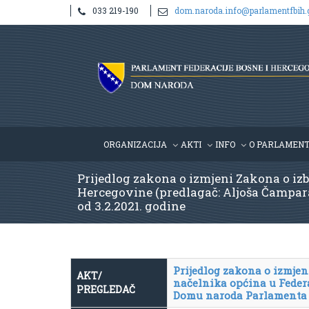
033 219-190
dom.naroda.info@parlamentfbih.
ORGANIZACIJA
AKTI
INFO
O PARLAMEN
Prijedlog zakona o izmjeni Zakona o izb
Hercegovine (predlagač: Aljoša Čampara
od 3.2.2021. godine
Prijedlog zakona o izmjen
AKT/
načelnika općina u Feder
PREGLEDAČ
Domu naroda Parlamenta F