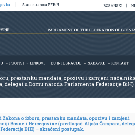
gov.ba
Stara stranica PFBiH
|
BOSANSKI
H
TU
PROPISI
LINKOVI
EU INTEGRACIJE
NABAVKE
KONTAKT
oru, prestanku mandata, opozivu i zamjeni načelnika 
, delegat u Domu naroda Parlamenta Federacije BiH) –
i Zakona o izboru, prestanku mandata, opozivu i zamjeni
aciji Bosne i Hercegovine
(predlagač: Aljoša Čampara, deleg
ederacije BiH) – skraćeni postupak,