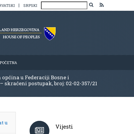
|
RVATSKI
SRPSKI
POČETNA
općina u Federaciji Bosne i
 skraćeni postupak, broj: 02-02-357/21
at u
Vijesti