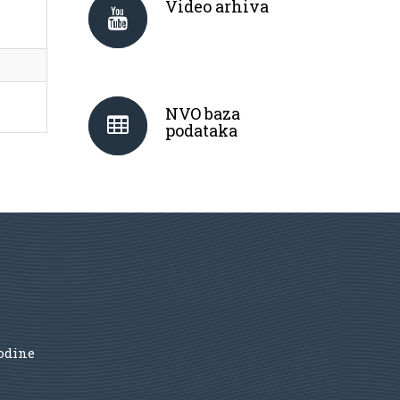
Video arhiva
NVO baza
podataka
godine