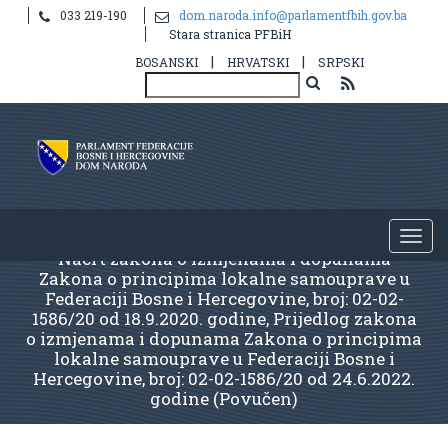
033 219-190
dom.naroda.info@parlamentfbih.gov.ba
Stara stranica PFBiH
|
|
BOSANSKI
HRVATSKI
SRPSKI
Nacrt zakona o izmjenama i dopunama
Zakona o principima lokalne samouprave u
Federaciji Bosne i Hercegovine, broj: 02-02-
1586/20 od 18.9.2020. godine, Prijedlog zakona
o izmjenama i dopunama Zakona o principima
lokalne samouprave u Federaciji Bosne i
Hercegovine, broj: 02-02-1586/20 od 24.6.2022.
godine (Povučen)