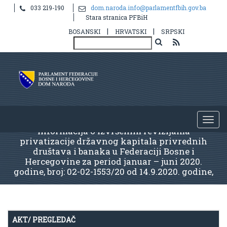
033 219-190
dom.naroda.info@parlamentfbih.gov.ba
Stara stranica PFBiH
|
|
BOSANSKI
HRVATSKI
SRPSKI
Informacija o izvršenim revizijama
privatizacije državnog kapitala privrednih
društava i banaka u Federaciji Bosne i
Hercegovine za period januar – juni 2020.
godine, broj: 02-02-1553/20 od 14.9.2020. godine,
AKT/ PREGLEDAČ