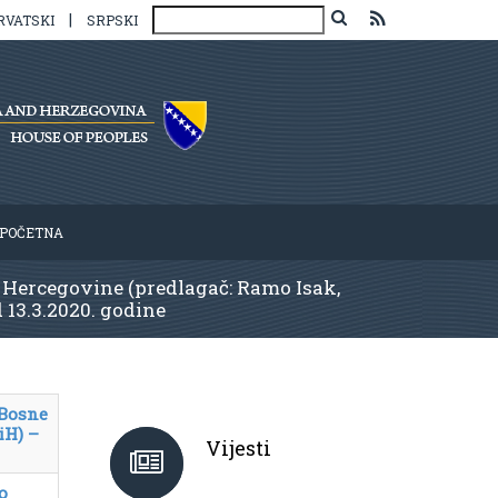
|
RVATSKI
SRPSKI
POČETNA
 Hercegovine (predlagač: Ramo Isak,
 13.3.2020. godine
 Bosne
iH) –
Vijesti
o