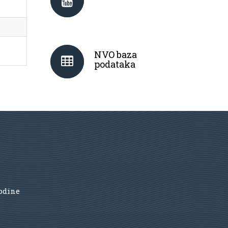
NVO baza
podataka
godine