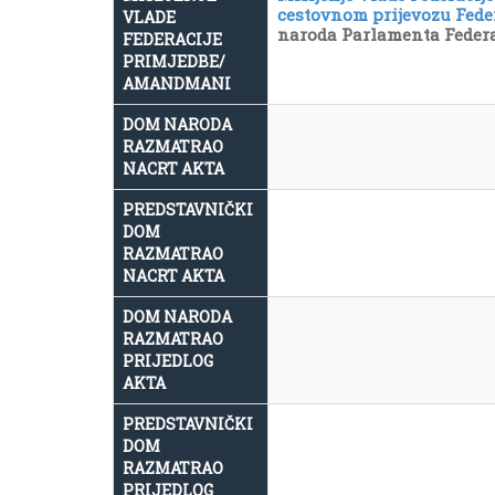
cestovnom prijevozu Fede
VLADE
naroda Parlamenta Federa
FEDERACIJE
PRIMJEDBE/
AMANDMANI
DOM NARODA
RAZMATRAO
NACRT AKTA
PREDSTAVNIČKI
DOM
RAZMATRAO
NACRT AKTA
DOM NARODA
RAZMATRAO
PRIJEDLOG
AKTA
PREDSTAVNIČKI
DOM
RAZMATRAO
PRIJEDLOG