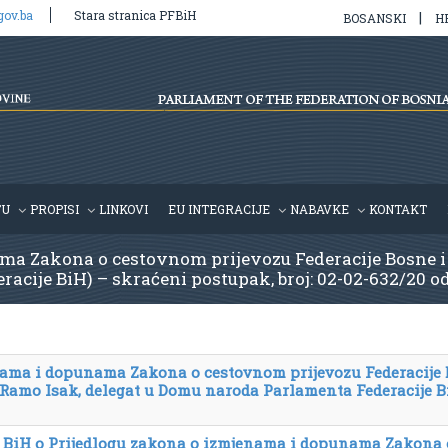
gov.ba
Stara stranica PFBiH
|
BOSANSKI
H
TU
PROPISI
LINKOVI
EU INTEGRACIJE
NABAVKE
KONTAKT
ma Zakona o cestovnom prijevozu Federacije Bosne i
cije BiH) – skraćeni postupak, broj: 02-02-632/20 od
nama i dopunama Zakona o cestovnom prijevozu Federacije
 Ramo Isak, delegat u Domu naroda Parlamenta Federacije B
je BiH o Prijedlogu zakona o izmjenama i dopunama Zakona 