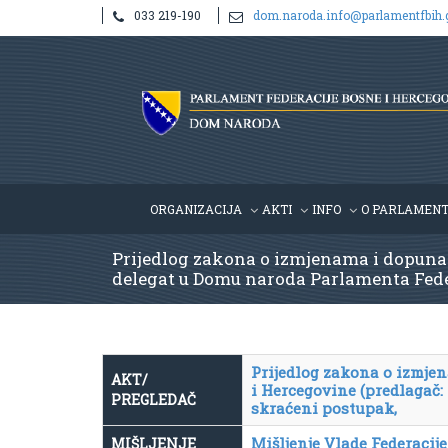
033 219-190
dom.naroda.info@parlamentfbih.
ORGANIZACIJA
AKTI
INFO
O PARLAMEN
Prijedlog zakona o izmjenama i dopuna
delegat u Domu naroda Parlamenta Federa
Prijedlog zakona o izmje
AKT/
i Hercegovine (predlagač:
PREGLEDAČ
skraćeni postupak,
Mišljenje Vlade Federaci
MIŠLJENJE