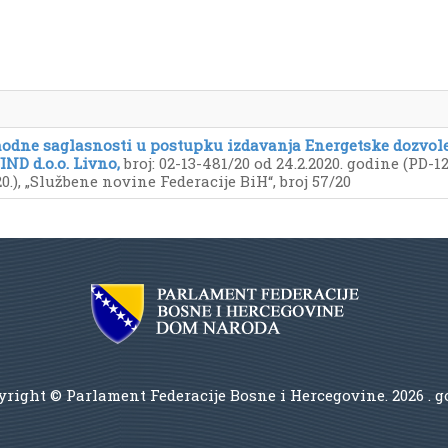
hodne saglasnosti u postupku izdavanja Energetske dozvol
ND d.o.o. Livno,
broj: 02-13-481/20 od 24.2.2020. godine (PD-12.
2020.), „Službene novine Federacije BiH“, broj 57/20
right © Parlament Federacije Bosne i Hercegovine.
2026 . 