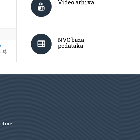
Video arhiva
NVO baza
podataka
e
 sj.
godine