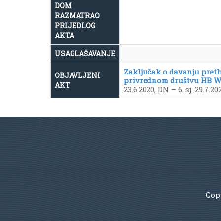
DOM
RAZMATRAO
PRIJEDLOG
AKTA
USAGLAŠAVANJE
Zaključak o davanju pret
OBJAVLJENI
privrednom društvu HB WI
AKT
23.6.2020, DN – 6. sj. 29.7.
Copy