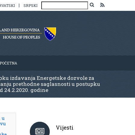
|
RVATSKI
SRPSKI
POČETNA
upku izdavanja Energetske dozvole za
vanju prethodne saglasnosti u postupku
d 24.2.2020. godine
 u
tvu
Vijesti
ske