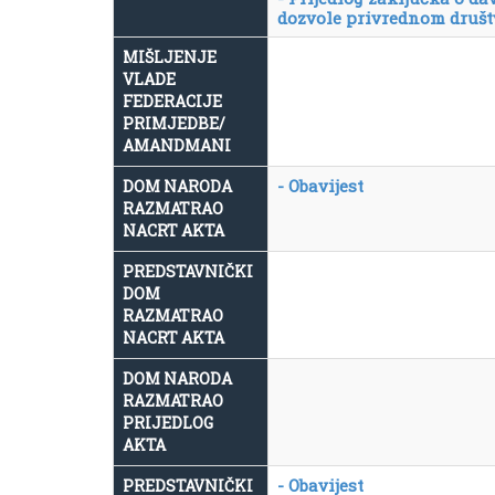
dozvole privrednom društ
MIŠLJENJE
VLADE
FEDERACIJE
PRIMJEDBE/
AMANDMANI
- Obavijest
DOM NARODA
RAZMATRAO
NACRT AKTA
PREDSTAVNIČKI
DOM
RAZMATRAO
NACRT AKTA
DOM NARODA
RAZMATRAO
PRIJEDLOG
AKTA
- Obavijest
PREDSTAVNIČKI