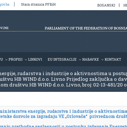
gov.ba
Stara stranica PFBiH
|
BOSANSKI
H
TU
PROPISI
LINKOVI
EU INTEGRACIJE
NABAVKE
KONTAKT
ergije, rudarstva i industrije o aktivnostima u post
uštvu HB WIND d.o.o. Livno Prijedlog zaključka o da
m društvu HB WIND d.o.o. Livno, broj: 02-13-481/20 o
ministarstva energije, rudarstva i industrije o aktivnostima
etske dozvole za izgradnju VE „Orlovača“ privrednom druš
avanju prethodne saglasnosti u postupku izdavanja Energet