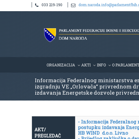
033 219-190
dom.naroda.info@parlamentfbih.
ORGANIZACIJA
AKTI
INFO
O PARLAMEN
Informacija Federalnog ministarstva en
izgradnju VE „Orlovača“ privrednom dr
izdavanja Energetske dozvole privredno
- Informacija Federalnog 
postupku izdavanja Energ
AKT/
HB WIND d.o.o. Livno
PREGLEDAČ
- Prijedlog zaključka o d