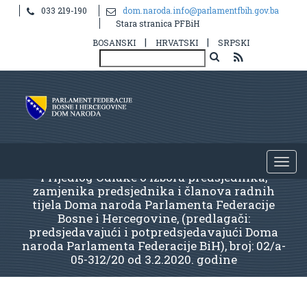
033 219-190
dom.naroda.info@parlamentfbih.gov.ba
Stara stranica PFBiH
|
|
BOSANSKI
HRVATSKI
SRPSKI
Prijedlog Odluke o izboru predsjednika,
zamjenika predsjednika i članova radnih
tijela Doma naroda Parlamenta Federacije
Bosne i Hercegovine, (predlagači:
predsjedavajući i potpredsjedavajući Doma
naroda Parlamenta Federacije BiH), broj: 02/a-
05-312/20 od 3.2.2020. godine