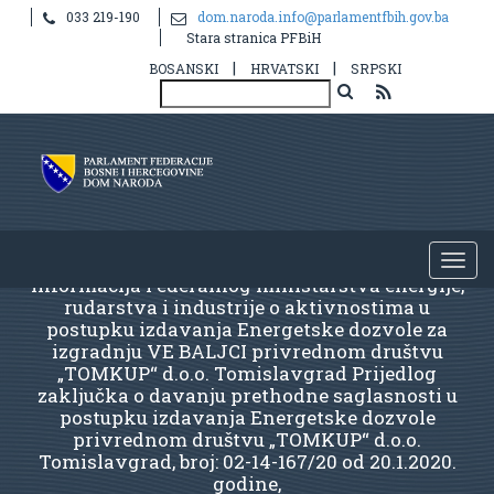
033 219-190
dom.naroda.info@parlamentfbih.gov.ba
Stara stranica PFBiH
|
|
BOSANSKI
HRVATSKI
SRPSKI
Informacija Federalnog ministarstva energije,
rudarstva i industrije o aktivnostima u
postupku izdavanja Energetske dozvole za
izgradnju VE BALJCI privrednom društvu
„TOMKUP“ d.o.o. Tomislavgrad Prijedlog
zaključka o davanju prethodne saglasnosti u
postupku izdavanja Energetske dozvole
privrednom društvu „TOMKUP“ d.o.o.
Tomislavgrad, broj: 02-14-167/20 od 20.1.2020.
godine,