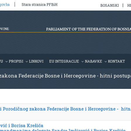
gov.ba
Stara stranica PFBiH
|
BOSANSKI
H
TU
PROPISI
LINKOVI
EU INTEGRACIJE
NABAVKE
KONTAKT
akona Federacije Bosne i Hercegovine - hitni postupak
i Porodičnog zakona Federacije Bosne i Hercegovine - hitn
ić i Borisa Krešića
 amandmanima delegata Sandre Imširović i Borisa Krešića