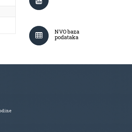
NVO baza
podataka
godine