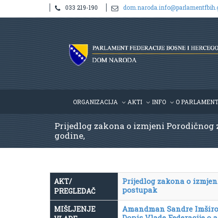
033 219-190
dom.naroda.info@parlamentfbih.
ORGANIZACIJA
AKTI
INFO
O PARLAMEN
Prijedlog zakona o izmjeni Porodičnog z
godine,
Prijedlog zakona o izmjen
AKT/
postupak
PREGLEDAČ
Amandman Sandre Imširov
MIŠLJENJE
Dopis Vlade Federacije o