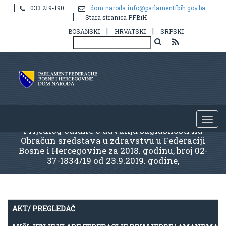
033 219-190
dom.naroda.info@parlamentfbih.gov.ba
Stara stranica PFBiH
|
|
BOSANSKI
HRVATSKI
SRPSKI
Prijedlog odluke o davanju saglasnosti na
Obračun sredstava u zdravstvu u Federaciji
Bosne i Hercegovine za 2018. godinu, broj 02-
37-1834/19 od 23.9.2019. godine,
AKT/ PREGLEDAČ