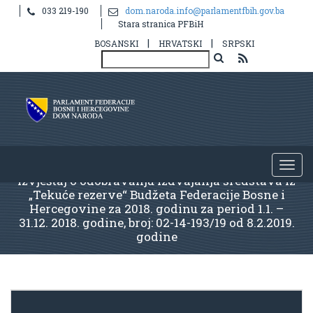
033 219-190
dom.naroda.info@parlamentfbih.gov.ba
Stara stranica PFBiH
|
|
BOSANSKI
HRVATSKI
SRPSKI
Izvještaj o odobravanju izdvajanja sredstava iz
„Tekuće rezerve“ Budžeta Federacije Bosne i
Hercegovine za 2018. godinu za period 1.1. –
31.12. 2018. godine, broj: 02-14-193/19 od 8.2.2019.
godine