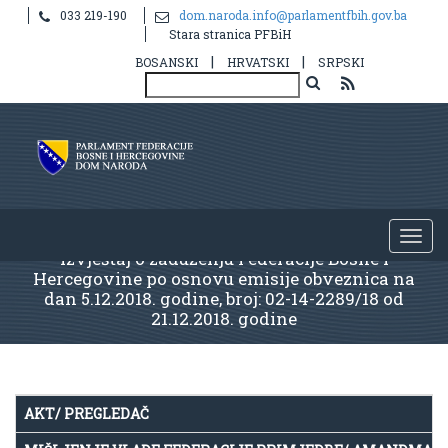
033 219-190
dom.naroda.info@parlamentfbih.gov.ba
Stara stranica PFBiH
|
|
BOSANSKI
HRVATSKI
SRPSKI
Izvještaj o zaduženju Federacije Bosne i
Hercegovine po osnovu emisije obveznica na
dan 5.12.2018. godine, broj: 02-14-2289/18 od
21.12.2018. godine
AKT/ PREGLEDAČ