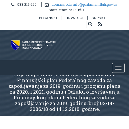
033 219-190
dom.naroda.info@parlamentfbih.gov.ba
Stara stranica PFBiH
|
|
BOSANSKI
HRVATSKI
SRPSKI
Prijedlog odluke o davanju saglasnosti na
Finansijski plan Federalnog zavoda za
zapošljavanje za 2019. godinu i procjenu plana
za 2020. i 2021. godinu i Odluku o izvršavanju
Finansijskog plana Federalnog zavoda za
zapošljavanje za 2019. godinu, broj: 02-14-
2086/18 od 14.12.2018. godine,