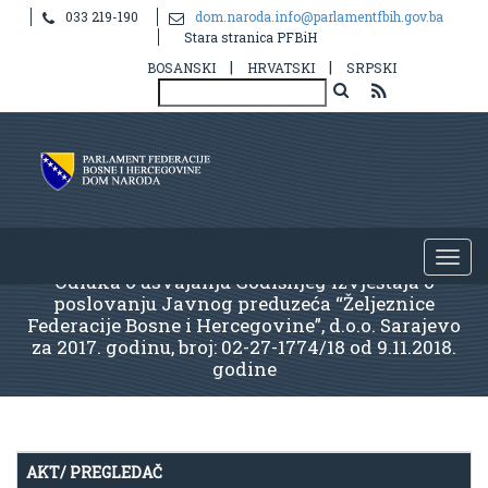
033 219-190
dom.naroda.info@parlamentfbih.gov.ba
Stara stranica PFBiH
|
|
BOSANSKI
HRVATSKI
SRPSKI
Odluka o usvajanju Godišnjeg Izvještaja o
poslovanju Javnog preduzeća “Željeznice
Federacije Bosne i Hercegovine”, d.o.o. Sarajevo
za 2017. godinu, broj: 02-27-1774/18 od 9.11.2018.
godine
AKT/ PREGLEDAČ