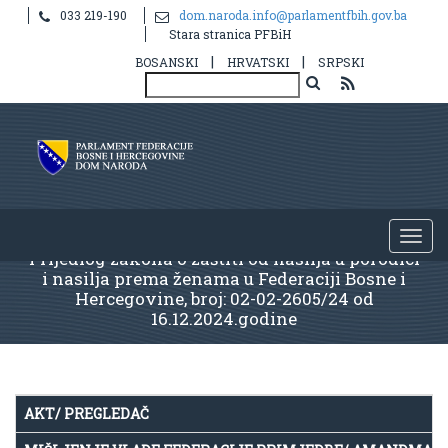
033 219-190
dom.naroda.info@parlamentfbih.gov.ba
Stara stranica PFBiH
|
|
BOSANSKI
HRVATSKI
SRPSKI
Prijedlog zakona o zaštiti od nasilja u porodici
i nasilja prema ženama u Federaciji Bosne i
Hercegovine, broj: 02-02-2605/24 od
16.12.2024.godine
AKT/ PREGLEDAČ