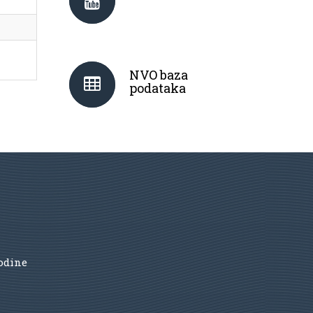
NVO baza
podataka
godine