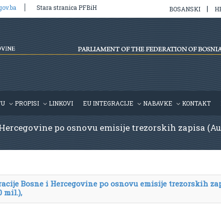
gov.ba
Stara stranica PFBiH
|
BOSANSKI
H
TU
PROPISI
LINKOVI
EU INTEGRACIJE
NABAVKE
KONTAKT
 Hercegovine po osnovu emisije trezorskih zapisa (Aukci
eracije Bosne i Hercegovine po osnovu emisije trezorskih za
 mil.),