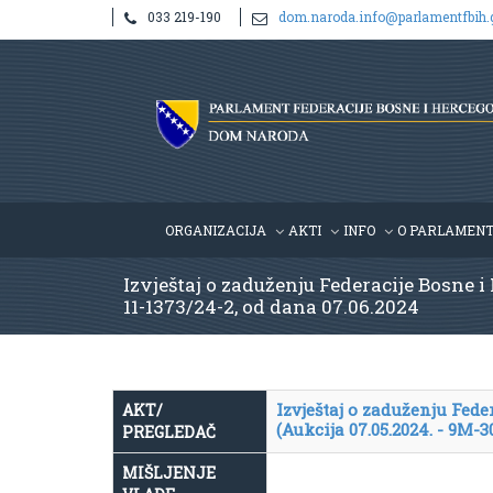
033 219-190
dom.naroda.info@parlamentfbih.
ORGANIZACIJA
AKTI
INFO
O PARLAMEN
Izvještaj o zaduženju Federacije Bosne i
11-1373/24-2, od dana 07.06.2024
Izvještaj o zaduženju Fed
AKT/
(Aukcija 07.05.2024. - 9M-30
PREGLEDAČ
MIŠLJENJE