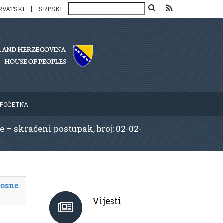
|
RVATSKI
SRPSKI
POČETNA
 – skraćeni postupak, broj: 02-02-
Bosne
Vijesti