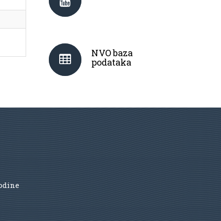
NVO baza
podataka
godine