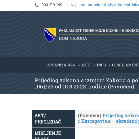
033 219-190
dom.naroda.info@parlamentfbih.
ORGANIZACIJA
AKTI
INFO
O PARLAMEN
Prijedlog zakona o izmjeni Zakona o pol
1061/23 od 10.3.2023. godine (Povučen)
(Povučen)
Prijedlog zakon
AKT/
i Hercegovine – skraćeni
PREGLEDAČ
MIŠLJENJE