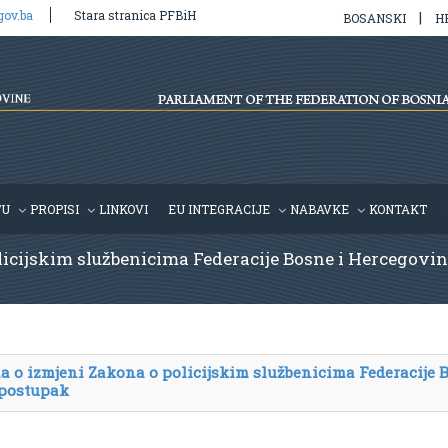
gov.ba
Stara stranica PFBiH
|
BOSANSKI
H
TU
PROPISI
LINKOVI
EU INTEGRACIJE
NABAVKE
KONTAKT
icijskim službenicima Federacije Bosne i Hercegovine
a o izmjeni Zakona o policijskim službenicima Federacije 
 postupak