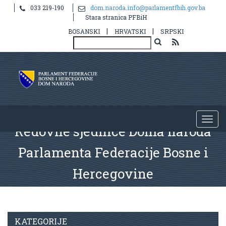
033 219-190
dom.naroda.info@parlamentfbih.gov.ba
Stara stranica PFBiH
|
|
BOSANSKI
HRVATSKI
SRPSKI
Redovne sjednice Doma naroda
Parlamenta Federacije Bosne i
Hercegovine
KATEGORIJE