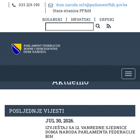
033 219-190
dom.naroda.info@parlamentfbih.gov.ba
Stara stranica PFBiH
|
|
BOSANSKI
HRVATSKI
SRPSKI
Aktuelno
POSLJEDNJE VIJESTI
JUL 30, 2026.
IZVJEŠTAJ SA 12. VANREDNE SJEDNICE
DOMA NARODA PARLAMENTA FEDERACIJE
BIH