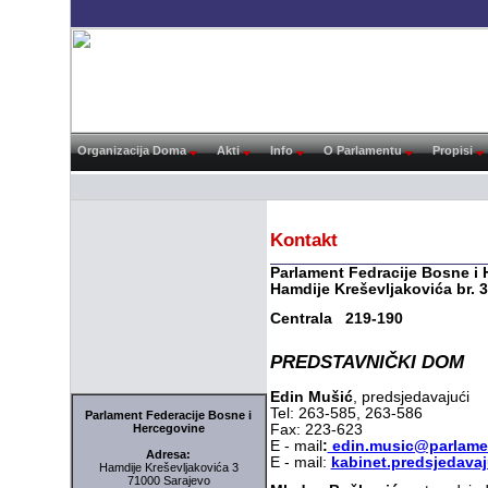
Organizacija Doma
Akti
Info
O Parlamentu
Propisi
Kontakt
Parlament Fedracije Bosne i
Hamdije Kreševljakovića br.
Centrala
219-190
PREDSTAVNIČKI DOM
Edin Mušić
, predsjedavajući
Tel: 263-585, 263-586
Parlament Federacije Bosne i
Hercegovine
Fax: 223-623
E - mail
:
edin.music@parlamen
Adresa:
E - mail:
kabinet.predsjedava
Hamdije Kreševljakovića 3
71000 Sarajevo