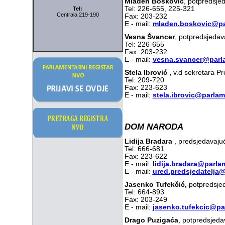
Mladen Bošković
, potpredsje
Tel: 226-655, 225-321
Tel:
Centrala 219-190
Fax: 203-232
E - mail:
mladen.boskovic@pa
Vesna Švancer
, potpredsjedav
Tel: 226-655
Fax: 203-232
E - mail:
vesna.svancer@parla
Stela Ibrović ,
v.d sekretara P
Tel: 209-720
Fax: 223-623
E - mail:
stela.ibrovic@parlam
DOM NARODA
Lidija Bradara
, predsjedavaju
Tel: 666-681
Fax: 223-622
E - mail:
lidija.bradara@parla
E - mail:
ured.predsjedatelja
Jasenko Tufekčić,
potpredsjed
Tel: 664-893
Fax: 203-249
E - mail:
jasenko.tufekcic@pa
Drago Puzigaća
, potpredsjeda