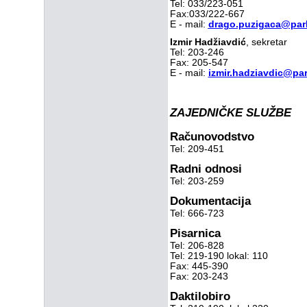
Tel: 033/223-051
Fax:033/222-667
E - mail:
drago.puzigaca@parl
Izmir Hadžiavdić
, sekretar
Tel: 203-246
Fax: 205-547
E - mail:
izmir.hadziavdic@pa
ZAJEDNIČKE SLUŽBE
Računovodstvo
Tel: 209-451
Radni odnosi
Tel: 203-259
Dokumentacija
Tel: 666-723
Pisarnica
Tel: 206-828
Tel: 219-190 lokal: 110
Fax: 445-390
Fax: 203-243
Daktilobiro