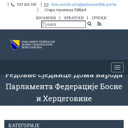
033 219-190
dom.naroda.info@parlamentfbih.gov.ba
Стара страница ПФБиХ
|
|
БОСАНСКИ
ХРВАТСКИ
СРПСКИ
Редовне сједнице Дома народа
Парламента Федерације Босне
и Херцеговине
КАТЕГОРИЈЕ