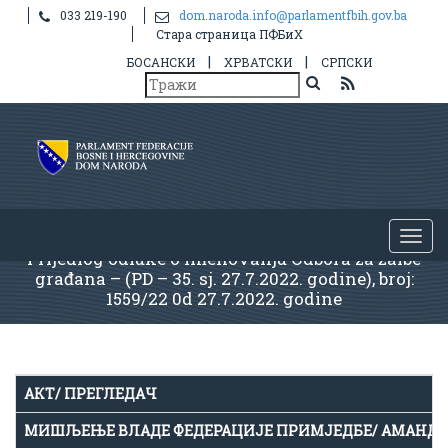
033 219-190
dom.naroda.info@parlamentfbih.gov.ba
Стара страница ПФБиХ
|
|
БОСАНСКИ
ХРВАТСКИ
СРПСКИ
Prijedlog odluke o imenovanju Odbora za žalbe
građana – (PD – 35. sj. 27.7.2022. godine), broj:
1559/22 0d 27.7.2022. godine
АКТ/ ПРЕГЛЕДАЧ
МИШЉЕЊЕ ВЛАДЕ ФЕДЕРАЦИЈЕ ПРИМЈЕДБЕ/ АМАНД