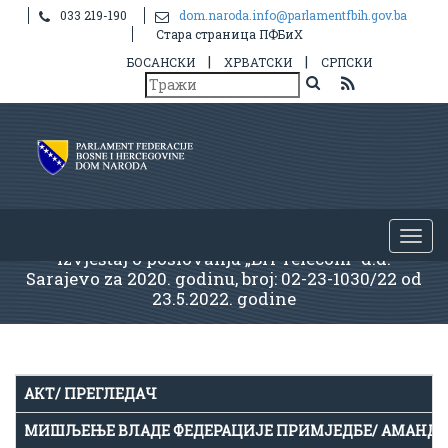
033 219-190
dom.naroda.info@parlamentfbih.gov.ba
Стара страница ПФБиХ
|
|
БОСАНСКИ
ХРВАТСКИ
СРПСКИ
Izvještaj o poslovanju „BH Telecom“ d.d.
Sarajevo za 2020. godinu, broj: 02-23-1030/22 od
23.5.2022. godine
АКТ/ ПРЕГЛЕДАЧ
МИШЉЕЊЕ ВЛАДЕ ФЕДЕРАЦИЈЕ ПРИМЈЕДБЕ/ АМАНД