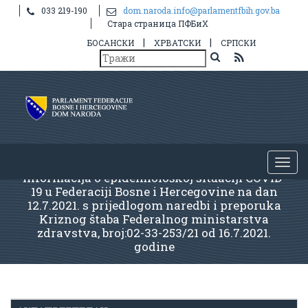
033 219-190
dom.naroda.info@parlamentfbih.gov.ba
Стара страница ПФБиХ
|
|
БОСАНСКИ
ХРВАТСКИ
СРПСКИ
Informacija o epidemiološkoj situaciji COVID-
19 u Federaciji Bosne i Hercegovine na dan
12.7.2021. s prijedlogom naredbi i preporuka
Kriznog štaba Federalnog ministarstva
zdravstva, broj:02-33-253/21 od 16.7.2021.
godine