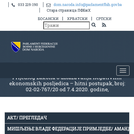
033 219-190
dom.naroda.info@parlamentfbih.gov.ba
Стара страница ПФБиХ
|
|
БОСАНСКИ
ХРВАТСКИ
СРПСКИ
Prijedlog zakona o ublažavanju negativnih
ekonomskih posljedica – hitni postupak, broj:
02-02-767/20 оd 7.4.2020. godine,
АКТ/ ПРЕГЛЕДАЧ
МИШЉЕЊЕ ВЛАДЕ ФЕДЕРАЦИЈЕ ПРИМЈЕДБЕ/ АМАНД