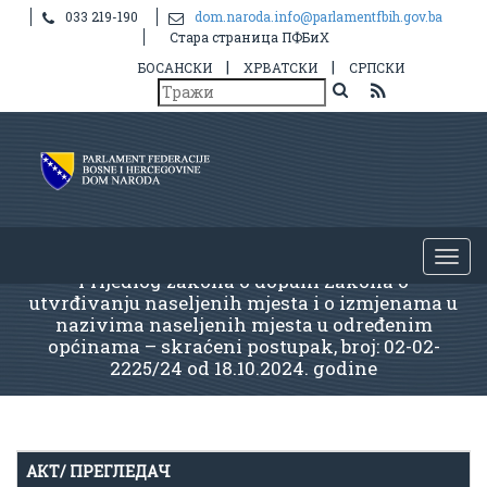
033 219-190
dom.naroda.info@parlamentfbih.gov.ba
Стара страница ПФБиХ
|
|
БОСАНСКИ
ХРВАТСКИ
СРПСКИ
Prijedlog zakona o dopuni Zakona o
utvrđivanju naseljenih mjesta i o izmjenama u
nazivima naseljenih mjesta u određenim
općinama – skraćeni postupak, broj: 02-02-
2225/24 od 18.10.2024. godine
АКТ/ ПРЕГЛЕДАЧ