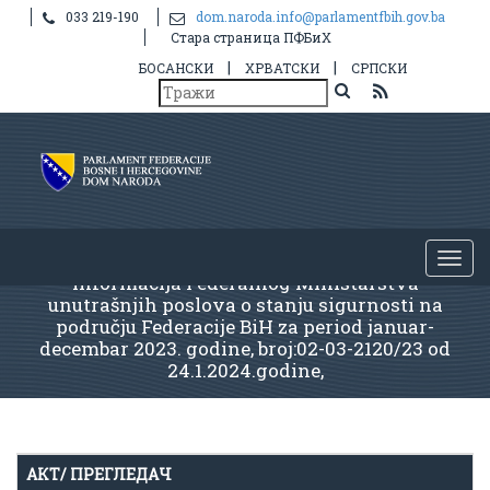
033 219-190
dom.naroda.info@parlamentfbih.gov.ba
Стара страница ПФБиХ
|
|
БОСАНСКИ
ХРВАТСКИ
СРПСКИ
Informacija Federalnog Ministarstva
unutrašnjih poslova o stanju sigurnosti na
području Federacije BiH za period januar-
decembar 2023. godine, broj:02-03-2120/23 od
24.1.2024.godine,
АКТ/ ПРЕГЛЕДАЧ