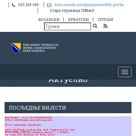
033 219-190
dom.naroda.info@parlamentfbih.gov.ba
Стара страница ПФБиХ
|
|
БОСАНСКИ
ХРВАТСКИ
СРПСКИ
Актуелно
ПОСЉЕДЊЕ ВИЈЕСТИ