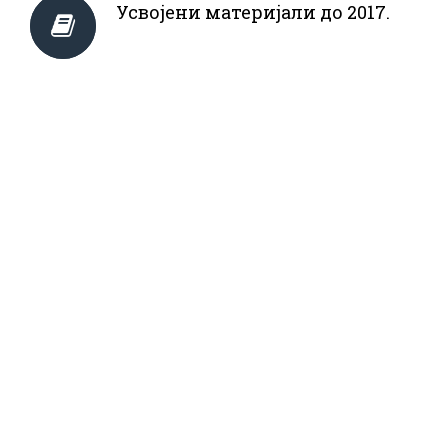
Усвојени материјали до 2017.
Видео архива
НВО база података