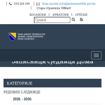
033 219-190
dom.naroda.info@parlamentfbih.gov.ba
Стара страница ПФБиХ
|
|
БОСАНСКИ
ХРВАТСКИ
СРПСКИ
Записници сједница Дома
КАТЕГОРИЈЕ
РЕДОВНЕ СЈЕДНИЦЕ
2026. - 2030.