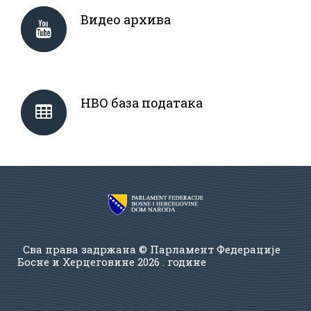
Видео архива
НВО база података
Сва права задржана © Парламент Федерације
Босне и Херцеговине
2026 . године