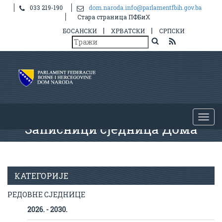
033 219-190
dom.naroda.info@parlamentfbih.gov.ba
Стара страница ПФБиХ
|
|
БОСАНСКИ
ХРВАТСКИ
СРПСКИ
Записници сједница Дома
КАТЕГОРИЈЕ
РЕДОВНЕ СЈЕДНИЦЕ
2026. - 2030.