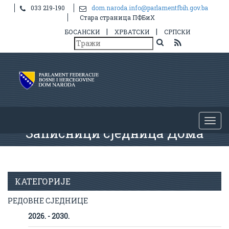
033 219-190
dom.naroda.info@parlamentfbih.gov.ba
Стара страница ПФБиХ
|
|
БОСАНСКИ
ХРВАТСКИ
СРПСКИ
Записници сједница Дома
КАТЕГОРИЈЕ
РЕДОВНЕ СЈЕДНИЦЕ
2026. - 2030.