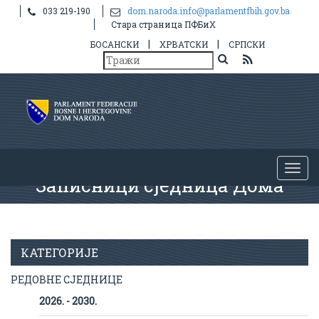
033 219-190
dom.naroda.info@parlamentfbih.gov.ba
Стара страница ПФБиХ
|
|
БОСАНСКИ
ХРВАТСКИ
СРПСКИ
Записници сједница Дома
КАТЕГОРИЈЕ
РЕДОВНЕ СЈЕДНИЦЕ
2026. - 2030.