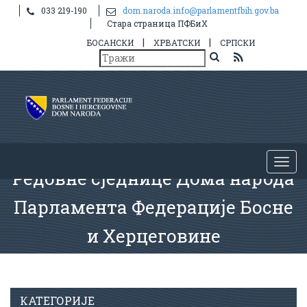
033 219-190
dom.naroda.info@parlamentfbih.gov.ba
Стара страница ПФБиХ
|
|
БОСАНСКИ
ХРВАТСКИ
СРПСКИ
Редовне сједнице Дома народа
Парламента Федерације Босне
и Херцеговине
КАТЕГОРИЈЕ